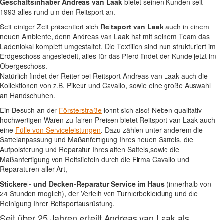
Geschäftsinhaber Andreas van Laak
bietet seinen Kunden seit
1993 alles rund um den Reitsport an.
Seit einiger Zeit präsentiert sich
Reitsport van Laak
auch in einem
neuen Ambiente, denn Andreas van Laak hat mit seinem Team das
Ladenlokal komplett umgestaltet. Die Textilien sind nun strukturiert im
Erdgeschoss angesiedelt, alles für das Pferd findet der Kunde jetzt im
Obergeschoss.
Natürlich findet der Reiter bei Reitsport Andreas van Laak auch die
Kollektionen von z.B. Pikeur und Cavallo, sowie eine große Auswahl
an Handschuhen.
Ein Besuch an der
Försterstraße
lohnt sich also! Neben qualitativ
hochwertigen Waren zu fairen Preisen bietet Reitsport van Laak auch
eine
Fülle von Serviceleistungen
. Dazu zählen unter anderem die
Sattelanpassung und Maßanfertigung Ihres neuen Sattels, die
Aufpolsterung und Reparatur Ihres alten Sattels,sowie die
Maßanfertigung von Reitstiefeln durch die Firma Cavallo und
Reparaturen aller Art,
Stickerei- und Decken-Reparatur Service im Haus
(innerhalb von
24 Stunden möglich), der Verleih von Turnierbekleidung und die
Reinigung Ihrer Reitsportausrüstung.
Seit über 25 Jahren erteilt Andreas van Laak als