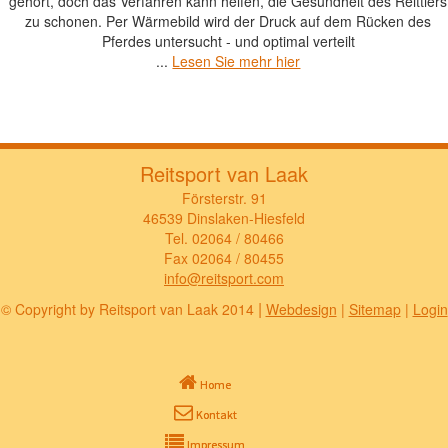
gehört, doch das Verfahren kann helfen, die Gesundheit des Reittiers
zu schonen. Per Wärmebild wird der Druck auf dem Rücken des
Pferdes untersucht - und optimal verteilt
...
Lesen Sie mehr hier
Reitsport van Laak
Försterstr. 91
46539 Dinslaken-Hiesfeld
Tel. 02064 / 80466
Fax 02064 / 80455
info@reitsport.com
|
© Copyright by Reitsport van Laak 2014
Webdesign
|
Sitemap
|
Login
Home
Kontakt
Impressum