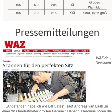
Großes
155
6,9
205
XL
Warmblut
165
7,0
215
XXL
extra, extra groß
Pressemitteilungen
WAZ.de -
Dinslaken
„Angefangen habe ich wie Bill Gates“, sagt Andreas van Laak „in
einer 30 Quadratmeter großen Garage.“ Danach allerdings hören die