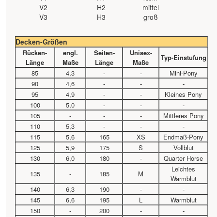
V2
H2
mittel
V3
H3
groß
Decken-Größen
Rücken-
engl.
Seiten-
Unisex-
Typ-Einstufung
Länge
Maße
Länge
Maße
85
4,3
-
-
Mini-Pony
90
4,6
-
-
-
95
4,9
-
-
Kleines Pony
100
5,0
-
-
-
105
-
-
-
Mittleres Pony
110
5,3
-
-
-
115
5,6
165
XS
Endmaß-Pony
125
5,9
175
S
Vollblut
130
6,0
180
-
Quarter Horse
Leichtes
135
-
185
M
Warmblut
140
6,3
190
-
-
145
6,6
195
L
Warmblut
150
-
200
-
-