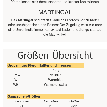
Pferde lassen sich damit sicherer und leichter kontrollieren.
MARTINGAL
Das
Martingal
schützt das Maul des Pferdes vor zu harter
oder unruhiger Hand des Reiters: Der Zügelzug wirkt wie über
eine Umlenkrolle immer korrekt auf Laden und Zunge statt auf
die Maulwinkel.
Größen-Übersicht
Größen fürs Pferd: Halfter und Trensen
P =
Pony
V =
Vollblut
W =
Warmblut
WE =
Warmblut extra
Gamaschen-Größen
V = vorne
H = hinten
Größe
V1
H1
klein